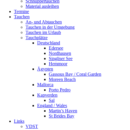
Schnuppertauchen
Material ausleihen
Termine
Tauchen
An- und Abtauchen
Tauchen in der Umgebung
Tauchen im Urlaub
Tauchplätze
Deutschland
Edersee
Nordhausen
Singliser See
Hemmoor
Ägypten
Gassous Bay / Coral Garden
Moreen Beach
Mallorca
Porto Pedro
Kapverden
Sal
England / Wales
Martin’s Haven
St Brides Bay
Links
VDST