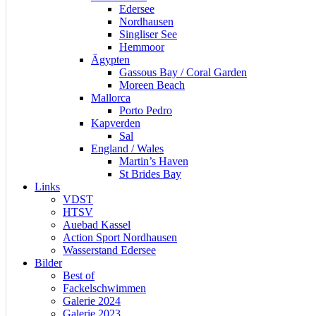
Edersee
Nordhausen
Singliser See
Hemmoor
Ägypten
Gassous Bay / Coral Garden
Moreen Beach
Mallorca
Porto Pedro
Kapverden
Sal
England / Wales
Martin’s Haven
St Brides Bay
Links
VDST
HTSV
Auebad Kassel
Action Sport Nordhausen
Wasserstand Edersee
Bilder
Best of
Fackelschwimmen
Galerie 2024
Galerie 2023