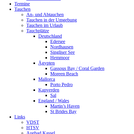
Termine
Tauchen
An- und Abtauchen
Tauchen in der Umgebung
Tauchen im Urlaub
Tauchplätze
Deutschland
Edersee
Nordhausen
Singliser See
Hemmoor
Ägypten
Gassous Bay / Coral Garden
Moreen Beach
Mallorca
Porto Pedro
Kapverden
Sal
England / Wales
Martin’s Haven
St Brides Bay
Links
VDST
HTSV
Auebad Kassel