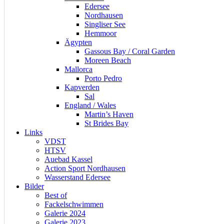
Edersee
Nordhausen
Singliser See
Hemmoor
Ägypten
Gassous Bay / Coral Garden
Moreen Beach
Mallorca
Porto Pedro
Kapverden
Sal
England / Wales
Martin’s Haven
St Brides Bay
Links
VDST
HTSV
Auebad Kassel
Action Sport Nordhausen
Wasserstand Edersee
Bilder
Best of
Fackelschwimmen
Galerie 2024
Galerie 2023