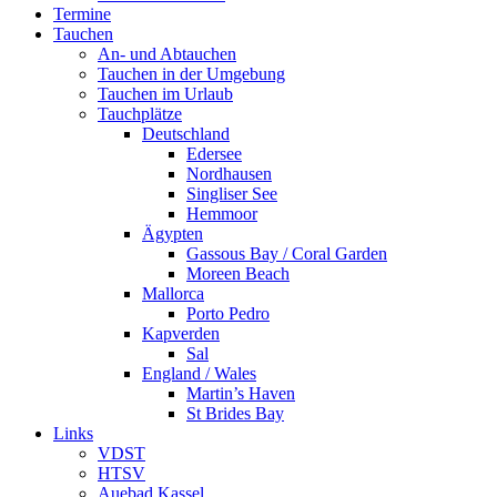
Termine
Tauchen
An- und Abtauchen
Tauchen in der Umgebung
Tauchen im Urlaub
Tauchplätze
Deutschland
Edersee
Nordhausen
Singliser See
Hemmoor
Ägypten
Gassous Bay / Coral Garden
Moreen Beach
Mallorca
Porto Pedro
Kapverden
Sal
England / Wales
Martin’s Haven
St Brides Bay
Links
VDST
HTSV
Auebad Kassel