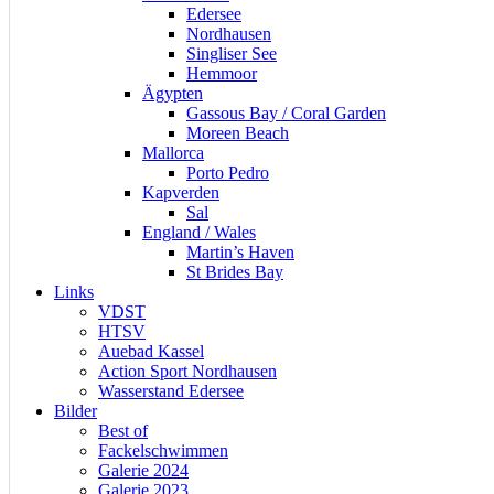
Edersee
Nordhausen
Singliser See
Hemmoor
Ägypten
Gassous Bay / Coral Garden
Moreen Beach
Mallorca
Porto Pedro
Kapverden
Sal
England / Wales
Martin’s Haven
St Brides Bay
Links
VDST
HTSV
Auebad Kassel
Action Sport Nordhausen
Wasserstand Edersee
Bilder
Best of
Fackelschwimmen
Galerie 2024
Galerie 2023