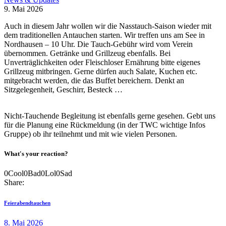
9. Mai 2026
Auch in diesem Jahr wollen wir die Nasstauch-Saison wieder mit
dem traditionellen Antauchen starten. Wir treffen uns am See in
Nordhausen – 10 Uhr. Die Tauch-Gebühr wird vom Verein
übernommen. Getränke und Grillzeug ebenfalls. Bei
Unverträglichkeiten oder Fleischloser Ernährung bitte eigenes
Grillzeug mitbringen. Gerne dürfen auch Salate, Kuchen etc.
mitgebracht werden, die das Buffet bereichern. Denkt an
Sitzgelegenheit, Geschirr, Besteck …
Nicht-Tauchende Begleitung ist ebenfalls gerne gesehen. Gebt uns
für die Planung eine Rückmeldung (in der TWC wichtige Infos
Gruppe) ob ihr teilnehmt und mit wie vielen Personen.
What's your reaction?
0
Cool
0
Bad
0
Lol
0
Sad
Share:
Beitragsnavigation
Previous
Feierabendtauchen
post
8. Mai 2026