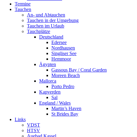
Termine
Tauchen
An- und Abtauchen
Tauchen in der Umgebung
Tauchen im Urlaub
Tauchplätze
Deutschland
Edersee
Nordhausen
Singliser See
Hemmoor
Ägypten
Gassous Bay / Coral Garden
Moreen Beach
Mallorca
Porto Pedro
Kapverden
Sal
England / Wales
Martin’s Haven
St Brides Bay
Links
VDST
HTSV
Auebad Kassel