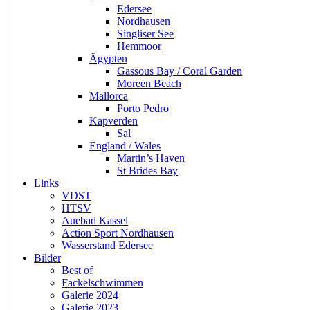
Edersee
Nordhausen
Singliser See
Hemmoor
Ägypten
Gassous Bay / Coral Garden
Moreen Beach
Mallorca
Porto Pedro
Kapverden
Sal
England / Wales
Martin’s Haven
St Brides Bay
Links
VDST
HTSV
Auebad Kassel
Action Sport Nordhausen
Wasserstand Edersee
Bilder
Best of
Fackelschwimmen
Galerie 2024
Galerie 2023