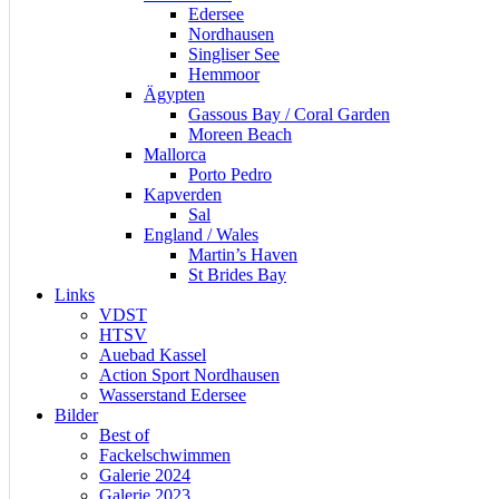
Edersee
Nordhausen
Singliser See
Hemmoor
Ägypten
Gassous Bay / Coral Garden
Moreen Beach
Mallorca
Porto Pedro
Kapverden
Sal
England / Wales
Martin’s Haven
St Brides Bay
Links
VDST
HTSV
Auebad Kassel
Action Sport Nordhausen
Wasserstand Edersee
Bilder
Best of
Fackelschwimmen
Galerie 2024
Galerie 2023