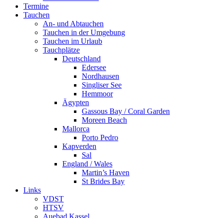
Termine
Tauchen
An- und Abtauchen
Tauchen in der Umgebung
Tauchen im Urlaub
Tauchplätze
Deutschland
Edersee
Nordhausen
Singliser See
Hemmoor
Ägypten
Gassous Bay / Coral Garden
Moreen Beach
Mallorca
Porto Pedro
Kapverden
Sal
England / Wales
Martin’s Haven
St Brides Bay
Links
VDST
HTSV
Auebad Kassel