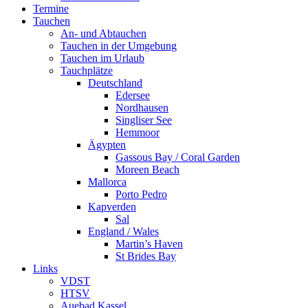
Termine
Tauchen
An- und Abtauchen
Tauchen in der Umgebung
Tauchen im Urlaub
Tauchplätze
Deutschland
Edersee
Nordhausen
Singliser See
Hemmoor
Ägypten
Gassous Bay / Coral Garden
Moreen Beach
Mallorca
Porto Pedro
Kapverden
Sal
England / Wales
Martin’s Haven
St Brides Bay
Links
VDST
HTSV
Auebad Kassel