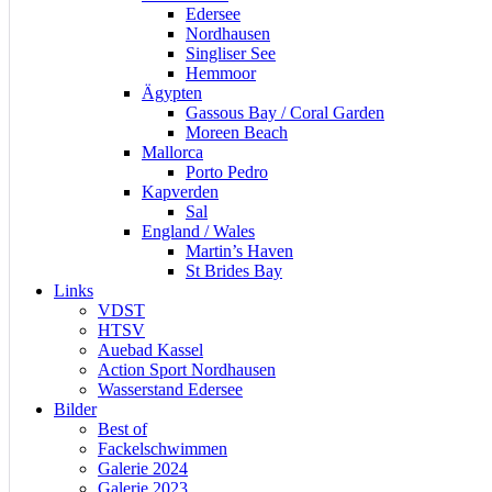
Edersee
Nordhausen
Singliser See
Hemmoor
Ägypten
Gassous Bay / Coral Garden
Moreen Beach
Mallorca
Porto Pedro
Kapverden
Sal
England / Wales
Martin’s Haven
St Brides Bay
Links
VDST
HTSV
Auebad Kassel
Action Sport Nordhausen
Wasserstand Edersee
Bilder
Best of
Fackelschwimmen
Galerie 2024
Galerie 2023