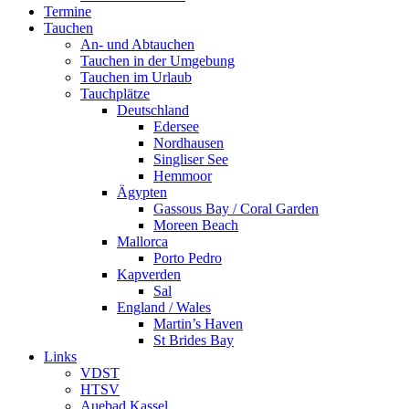
Termine
Tauchen
An- und Abtauchen
Tauchen in der Umgebung
Tauchen im Urlaub
Tauchplätze
Deutschland
Edersee
Nordhausen
Singliser See
Hemmoor
Ägypten
Gassous Bay / Coral Garden
Moreen Beach
Mallorca
Porto Pedro
Kapverden
Sal
England / Wales
Martin’s Haven
St Brides Bay
Links
VDST
HTSV
Auebad Kassel