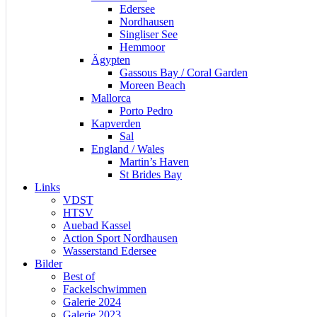
Edersee
Nordhausen
Singliser See
Hemmoor
Ägypten
Gassous Bay / Coral Garden
Moreen Beach
Mallorca
Porto Pedro
Kapverden
Sal
England / Wales
Martin’s Haven
St Brides Bay
Links
VDST
HTSV
Auebad Kassel
Action Sport Nordhausen
Wasserstand Edersee
Bilder
Best of
Fackelschwimmen
Galerie 2024
Galerie 2023