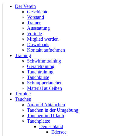
Der Verein
Geschichte
Vorstand
Trainer
Ausstattung
Vorteile
Mitglied werden
Downloads
Kontakt aufnehmen
Training
Schwimmtraining
Gerätetraining
Tauchtraining
Tauchkurse
Schnuppertauchen
Material ausleihen
Termine
Tauchen
An- und Abtauchen
Tauchen in der Umgebung
Tauchen im Urlaub
Tauchplätze
Deutschland
Edersee