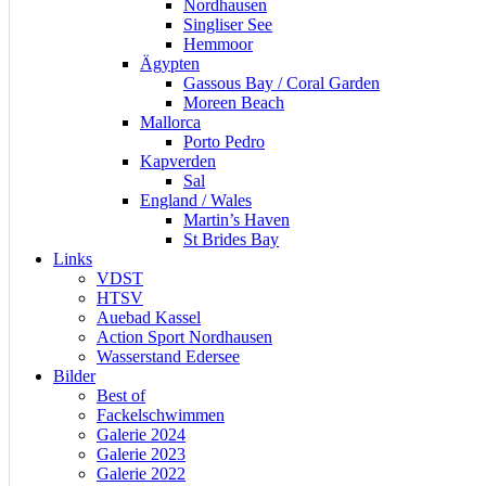
Nordhausen
Singliser See
Hemmoor
Ägypten
Gassous Bay / Coral Garden
Moreen Beach
Mallorca
Porto Pedro
Kapverden
Sal
England / Wales
Martin’s Haven
St Brides Bay
Links
VDST
HTSV
Auebad Kassel
Action Sport Nordhausen
Wasserstand Edersee
Bilder
Best of
Fackelschwimmen
Galerie 2024
Galerie 2023
Galerie 2022