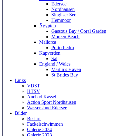
Edersee
Nordhausen
Singliser See
Hemmoor
Ägypten
Gassous Bay / Coral Garden
Moreen Beach
Mallorca
Porto Pedro
Kapverden
Sal
England / Wales
Martin’s Haven
St Brides Bay
Links
VDST
HTSV
Auebad Kassel
Action Sport Nordhausen
Wasserstand Edersee
Bilder
Best of
Fackelschwimmen
Galerie 2024
Galerie 2023