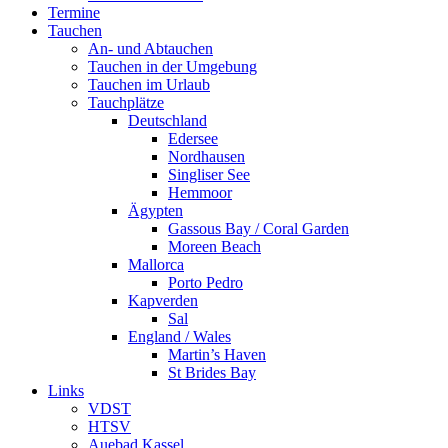
Termine
Tauchen
An- und Abtauchen
Tauchen in der Umgebung
Tauchen im Urlaub
Tauchplätze
Deutschland
Edersee
Nordhausen
Singliser See
Hemmoor
Ägypten
Gassous Bay / Coral Garden
Moreen Beach
Mallorca
Porto Pedro
Kapverden
Sal
England / Wales
Martin’s Haven
St Brides Bay
Links
VDST
HTSV
Auebad Kassel