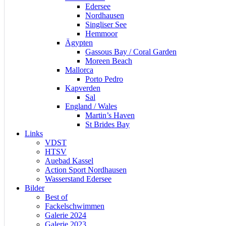
Edersee
Nordhausen
Singliser See
Hemmoor
Ägypten
Gassous Bay / Coral Garden
Moreen Beach
Mallorca
Porto Pedro
Kapverden
Sal
England / Wales
Martin’s Haven
St Brides Bay
Links
VDST
HTSV
Auebad Kassel
Action Sport Nordhausen
Wasserstand Edersee
Bilder
Best of
Fackelschwimmen
Galerie 2024
Galerie 2023