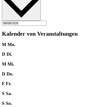
Kalender von Veranstaltungen
M
Mo.
D
Di.
M
Mi.
D
Do.
F
Fr.
S
Sa.
S
So.