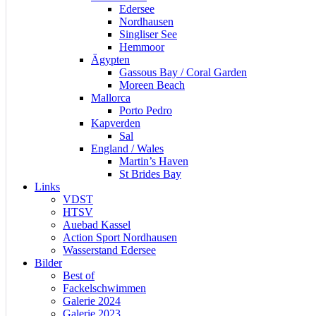
Edersee
Nordhausen
Singliser See
Hemmoor
Ägypten
Gassous Bay / Coral Garden
Moreen Beach
Mallorca
Porto Pedro
Kapverden
Sal
England / Wales
Martin’s Haven
St Brides Bay
Links
VDST
HTSV
Auebad Kassel
Action Sport Nordhausen
Wasserstand Edersee
Bilder
Best of
Fackelschwimmen
Galerie 2024
Galerie 2023