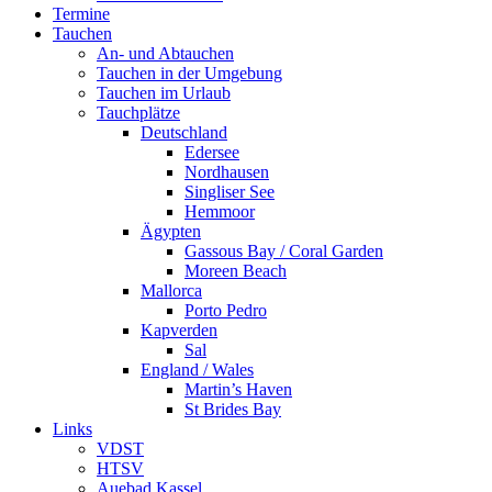
Termine
Tauchen
An- und Abtauchen
Tauchen in der Umgebung
Tauchen im Urlaub
Tauchplätze
Deutschland
Edersee
Nordhausen
Singliser See
Hemmoor
Ägypten
Gassous Bay / Coral Garden
Moreen Beach
Mallorca
Porto Pedro
Kapverden
Sal
England / Wales
Martin’s Haven
St Brides Bay
Links
VDST
HTSV
Auebad Kassel