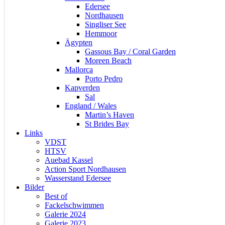
Edersee
Nordhausen
Singliser See
Hemmoor
Ägypten
Gassous Bay / Coral Garden
Moreen Beach
Mallorca
Porto Pedro
Kapverden
Sal
England / Wales
Martin’s Haven
St Brides Bay
Links
VDST
HTSV
Auebad Kassel
Action Sport Nordhausen
Wasserstand Edersee
Bilder
Best of
Fackelschwimmen
Galerie 2024
Galerie 2023