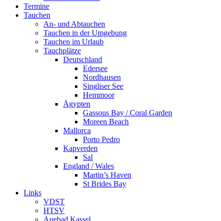
Termine
Tauchen
An- und Abtauchen
Tauchen in der Umgebung
Tauchen im Urlaub
Tauchplätze
Deutschland
Edersee
Nordhausen
Singliser See
Hemmoor
Ägypten
Gassous Bay / Coral Garden
Moreen Beach
Mallorca
Porto Pedro
Kapverden
Sal
England / Wales
Martin’s Haven
St Brides Bay
Links
VDST
HTSV
Auebad Kassel