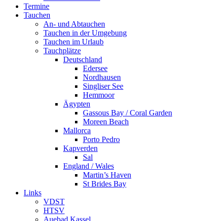
Termine
Tauchen
An- und Abtauchen
Tauchen in der Umgebung
Tauchen im Urlaub
Tauchplätze
Deutschland
Edersee
Nordhausen
Singliser See
Hemmoor
Ägypten
Gassous Bay / Coral Garden
Moreen Beach
Mallorca
Porto Pedro
Kapverden
Sal
England / Wales
Martin’s Haven
St Brides Bay
Links
VDST
HTSV
Auebad Kassel