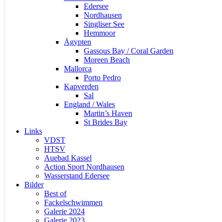
Edersee
Nordhausen
Singliser See
Hemmoor
Ägypten
Gassous Bay / Coral Garden
Moreen Beach
Mallorca
Porto Pedro
Kapverden
Sal
England / Wales
Martin’s Haven
St Brides Bay
Links
VDST
HTSV
Auebad Kassel
Action Sport Nordhausen
Wasserstand Edersee
Bilder
Best of
Fackelschwimmen
Galerie 2024
Galerie 2023