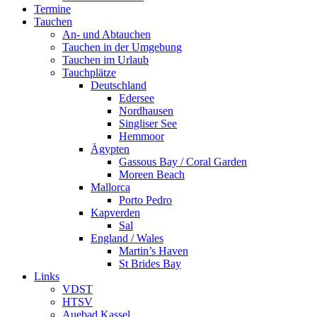
Termine
Tauchen
An- und Abtauchen
Tauchen in der Umgebung
Tauchen im Urlaub
Tauchplätze
Deutschland
Edersee
Nordhausen
Singliser See
Hemmoor
Ägypten
Gassous Bay / Coral Garden
Moreen Beach
Mallorca
Porto Pedro
Kapverden
Sal
England / Wales
Martin’s Haven
St Brides Bay
Links
VDST
HTSV
Auebad Kassel