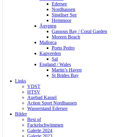
Edersee
Nordhausen
Singliser See
Hemmoor
Ägypten
Gassous Bay / Coral Garden
Moreen Beach
Mallorca
Porto Pedro
Kapverden
Sal
England / Wales
Martin’s Haven
St Brides Bay
Links
VDST
HTSV
Auebad Kassel
Action Sport Nordhausen
Wasserstand Edersee
Bilder
Best of
Fackelschwimmen
Galerie 2024
Galerie 2023