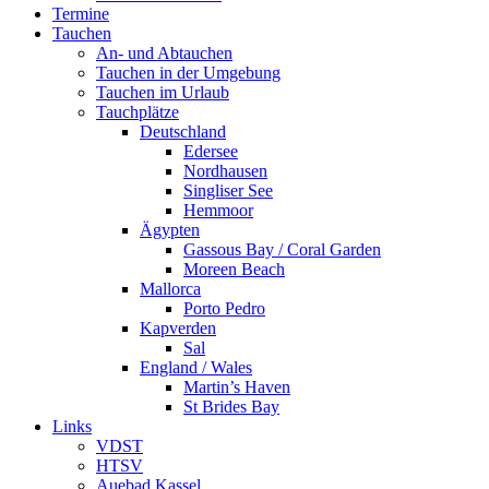
Termine
Tauchen
An- und Abtauchen
Tauchen in der Umgebung
Tauchen im Urlaub
Tauchplätze
Deutschland
Edersee
Nordhausen
Singliser See
Hemmoor
Ägypten
Gassous Bay / Coral Garden
Moreen Beach
Mallorca
Porto Pedro
Kapverden
Sal
England / Wales
Martin’s Haven
St Brides Bay
Links
VDST
HTSV
Auebad Kassel