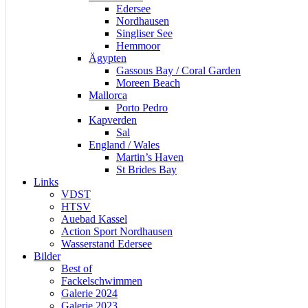
Edersee
Nordhausen
Singliser See
Hemmoor
Ägypten
Gassous Bay / Coral Garden
Moreen Beach
Mallorca
Porto Pedro
Kapverden
Sal
England / Wales
Martin’s Haven
St Brides Bay
Links
VDST
HTSV
Auebad Kassel
Action Sport Nordhausen
Wasserstand Edersee
Bilder
Best of
Fackelschwimmen
Galerie 2024
Galerie 2023