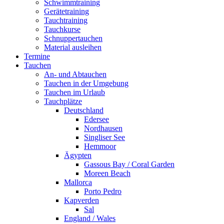
Schwimmtraining
Gerätetraining
Tauchtraining
Tauchkurse
Schnuppertauchen
Material ausleihen
Termine
Tauchen
An- und Abtauchen
Tauchen in der Umgebung
Tauchen im Urlaub
Tauchplätze
Deutschland
Edersee
Nordhausen
Singliser See
Hemmoor
Ägypten
Gassous Bay / Coral Garden
Moreen Beach
Mallorca
Porto Pedro
Kapverden
Sal
England / Wales