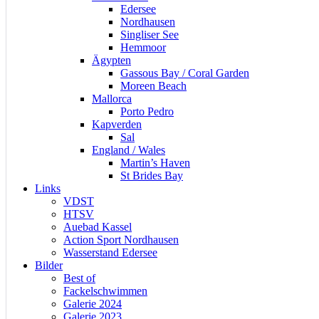
Edersee
Nordhausen
Singliser See
Hemmoor
Ägypten
Gassous Bay / Coral Garden
Moreen Beach
Mallorca
Porto Pedro
Kapverden
Sal
England / Wales
Martin’s Haven
St Brides Bay
Links
VDST
HTSV
Auebad Kassel
Action Sport Nordhausen
Wasserstand Edersee
Bilder
Best of
Fackelschwimmen
Galerie 2024
Galerie 2023