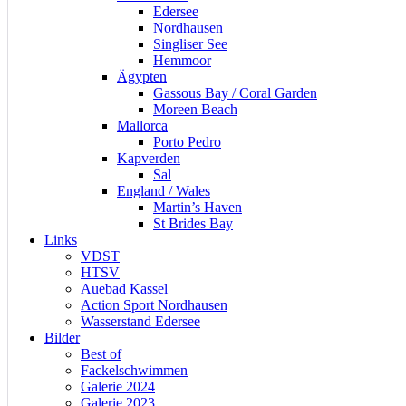
Edersee
Nordhausen
Singliser See
Hemmoor
Ägypten
Gassous Bay / Coral Garden
Moreen Beach
Mallorca
Porto Pedro
Kapverden
Sal
England / Wales
Martin’s Haven
St Brides Bay
Links
VDST
HTSV
Auebad Kassel
Action Sport Nordhausen
Wasserstand Edersee
Bilder
Best of
Fackelschwimmen
Galerie 2024
Galerie 2023