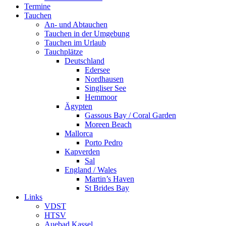
Termine
Tauchen
An- und Abtauchen
Tauchen in der Umgebung
Tauchen im Urlaub
Tauchplätze
Deutschland
Edersee
Nordhausen
Singliser See
Hemmoor
Ägypten
Gassous Bay / Coral Garden
Moreen Beach
Mallorca
Porto Pedro
Kapverden
Sal
England / Wales
Martin’s Haven
St Brides Bay
Links
VDST
HTSV
Auebad Kassel