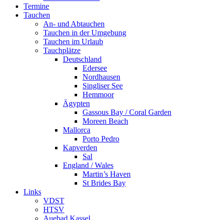
Termine
Tauchen
An- und Abtauchen
Tauchen in der Umgebung
Tauchen im Urlaub
Tauchplätze
Deutschland
Edersee
Nordhausen
Singliser See
Hemmoor
Ägypten
Gassous Bay / Coral Garden
Moreen Beach
Mallorca
Porto Pedro
Kapverden
Sal
England / Wales
Martin’s Haven
St Brides Bay
Links
VDST
HTSV
Auebad Kassel