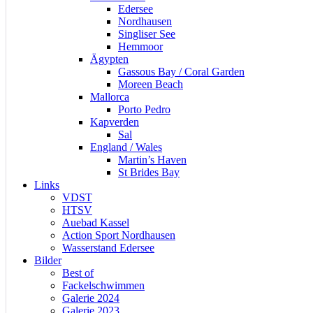
Edersee
Nordhausen
Singliser See
Hemmoor
Ägypten
Gassous Bay / Coral Garden
Moreen Beach
Mallorca
Porto Pedro
Kapverden
Sal
England / Wales
Martin’s Haven
St Brides Bay
Links
VDST
HTSV
Auebad Kassel
Action Sport Nordhausen
Wasserstand Edersee
Bilder
Best of
Fackelschwimmen
Galerie 2024
Galerie 2023